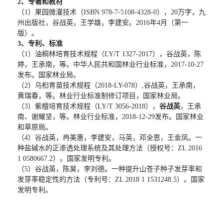
2
、专著和教材
（
1
）
果园微灌技术
（
ISBN
978-7-5108-4328-0
），
20
万字
，
九
州出版社
，
谷战英
，
王学雄
，
李建安。
2016
年
4
月（第一
版）。
3
、专利、标准
（
1
）油桐林培育技术规程（
LY/T 1327-2017
），谷战英，陈
婷，王承南，等。中华人民共和国林业行业标准，
2017-10-27
发布。国家林业局。
（
2
）乌桕育苗技术规程（
2018-LY-078
）
,
谷战英，王承南，
黄瑞春，等。林业行业标准制修订项目，国家林业局。
（
3
）紫檀培育技术规程（
LY/T 3056-2018
），
谷战英
，王承
南、谢耀坚，等。林业行业标准，
2018-12-29
发布。国家林业
和草原局。
（
4
）谷战英，冉美惠，李建安，马英，邓全恩，王金凤。一
种盐碱水的正渗透处理系统及其处理方法（授权号：
ZL 2016
1 0580667.2
）。国家发明专利。
（
5
）谷战英，陈昊，李刘德。一种提升山苍子种子发芽率和
发芽率稳定性的方法（专利号：
ZL 2018 1 1531248.5
）。国家
发明专利。