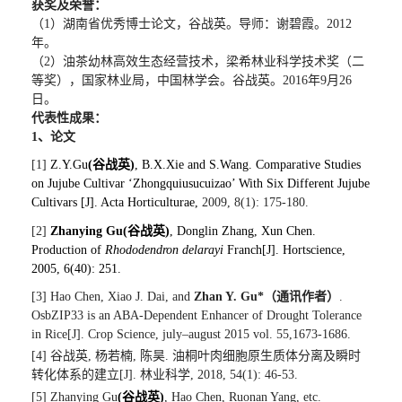
获奖及荣誉：
（
1
）湖南省优秀博士论文，谷战英。导师：谢碧霞。
2012
年。
（
2
）油茶幼林高效生态经营技术，梁希林业科学技术奖（二
等奖），国家林业局，中国林学会。谷战英。
2016
年
9
月
26
日。
代表性成果：
1
、论文
[1]
Z.Y.Gu
(
谷战英
)
, B.X.Xie and S.Wang.
Comparative Studies
on Jujube Cultivar ‘Zhongquiusucuizao’ With Six Different Jujube
Cultivars [J].
Acta Horticulturae,
2009, 8(1): 175-180.
[2]
Zhanying Gu
(
谷战英
)
, Donglin Zhang, Xun Chen.
Production of
Rhododendron delarayi
Franch[J]. Hortscience,
2005, 6(40): 251.
[3]
Hao Chen, Xiao J. Dai, and
Zhan Y. Gu*
（
通讯作者
）
.
OsbZIP33 is an ABA-Dependent Enhancer of Drought Tolerance
in Rice
[J].
Crop Science, july–august 2015 vol. 55,1673-1686.
[4]
谷战英
,
杨若楠
,
陈昊
.
油桐叶肉细胞原生质体分离及瞬时
转化体系的建立
[J].
林业科学
, 2018, 54(1): 46-53.
[5] Zhanying Gu
(
谷战英
)
, Hao Chen, Ruonan Yang, etc.