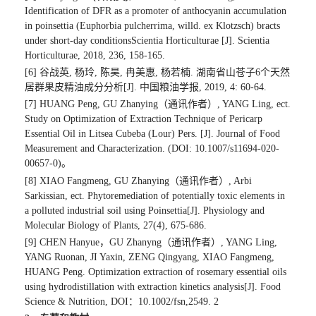
Identification of DFR as a promoter of anthocyanin accumulation
in poinsettia (Euphorbia pulcherrima, willd. ex Klotzsch) bracts
under short-day conditionsScientia Horticulturae [J]. Scientia
Horticulturae, 2018, 236, 158-165.
[6]
谷战英
,
杨玲
,
陈昊
,
冉美惠
,
杨若楠
.
湖南省山苍子
6
个天然
居群果皮精油成分分析
[J].
中国粮油学报
, 2019, 4: 60-64.
[7] HUANG Peng, GU Zhanying
（通讯作者）
, YANG Ling, ect.
Study on Optimization of Extraction Technique of Pericarp
Essential Oil in Litsea Cubeba (Lour) Pers. [J]. Journal of Food
Measurement and Characterization. (DOI: 10.1007/s11694-020-
00657-0)
。
[8] XIAO Fangmeng, GU Zhanying
（通讯作者）
, Arbi
Sarkissian, ect. Phytoremediation of potentially toxic elements in
a polluted industrial soil using Poinsettia[J]. Physiology and
Molecular Biology of Plants, 27(4), 675-686.
[9] CHEN Hanyue
，
GU Zhanyng
（通讯作者）
, YANG Ling,
YANG Ruonan, JI Yaxin, ZENG Qingyang, XIAO Fangmeng,
HUANG Peng. Optimization extraction of rosemary essential oils
using hydrodistillation with extraction kinetics analysis[J]. Food
Science & Nutrition, DOI
：
10.1002/fsn,2549. 2