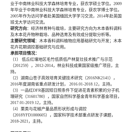
业于中南林业科技大学森林培育专业，获农学硕士学位。
2009
年毕业于中南林业科技大学森林培育专业，获农学博士学位。
2005
年作为访问学者赴美国缅因大学学习交流，
2014
年赴英国
班戈大学访问交流。
研究方向
：经济林育种与栽培，主要研究方向为木本香料调料
及木本花卉物种栽培、品种选育及有效成分提取分析等。
主要研究领域
：木本香料调料植物应用基础研究与开发；木本
花卉花期调控基础研究与应用。
承担项目情况：
（
1
） 低丘红壤地区毛竹低质低产林复壮技术推广与示范
（
201259
），
2012-2014
，林业科技成果国家级推广项目，主
持。
（
2
）湖南山苍子高效培育关键技术研究（
2016NK2141
），
2016
年度湖南省重点研发计划，
2016.01-2018.12
，主持。
（
3
）一品红
DFR
基因短日照条件下促进花青素积累的分子机
理研究（
31601780
），国家自然科学基金青年科学基金项目，
2017.01-2019.12
，主持。
（
4
）栗类与花椒产量品质形状形成与调控
（
2018YFD1000605
），国家科学技术部重点研发子课题，
2018-2021
，主持。