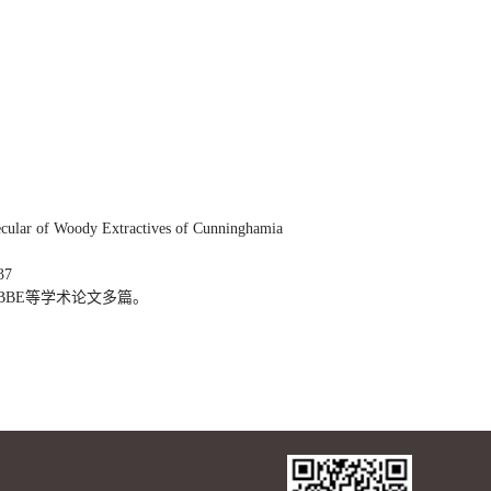
cular of Woody Extractives of Cunninghamia
37
CBBE
等学术论文多篇。