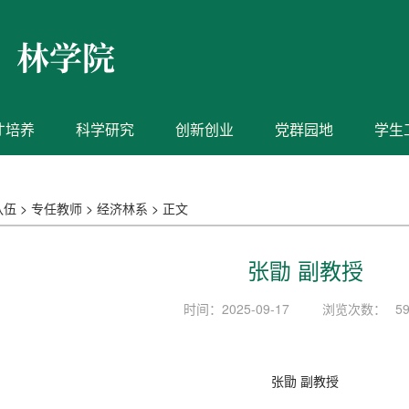
才培养
科学研究
创新创业
党群园地
学生
队伍
>
专任教师
>
经济林系
>
正文
张勖 副教授
时间：2025-09-17
浏览次数：
5
张勖 副教授