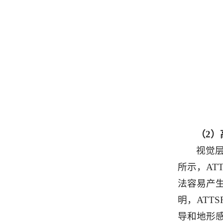
（2
视觉
所示，A
法容易产
明，AT
导和地形