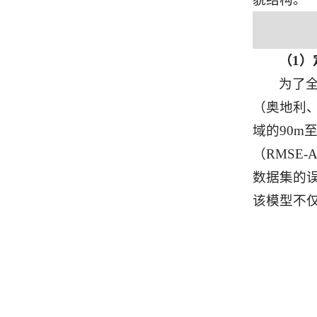
（1
为了
（奥地利、
域的90m至
（RMSE-
数据集的误
该模型不