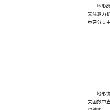
地形
叉注意力
重建分支
地形
失函数中直
貌结构。