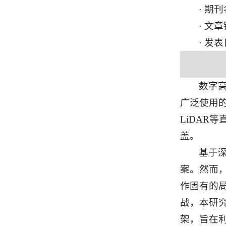
· 期刊名
· 文章链
· 发表
数字
广泛使用的
LiDAR
盖。
基于
案。然而
作固有的
战，本研究提出了
架，旨在