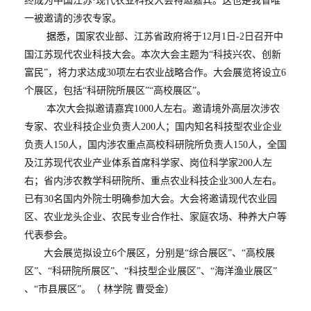
终成为中国江苏·现代农业科技大会特邀嘉宾。这也是我省唯
一被邀请的涉农专家。
据悉，
国家农业部、江苏省政府将于
12
月
1
日
-2
日召开中
国江苏现代农业科技大会。本次大会主题为“科技兴农、创新
富民”，将力求达成
30
项左右农业战略合作。大会展览将设立
6
个展区，包括“科研院所展区”“高校展区”。
本次大会拟邀请嘉宾
1000
人左右。邀请境外高层次涉农
专家、农业科技企业负责人
200
人；国内知名科技型农业企业
负责人
150
人，国内涉农重点高校科研院所负责人
150
人，全国
及江苏现代农业产业体系首席科学家、岗位科学家
200
人左
右；省内涉农教学科研院所、重点农业科技企业
300
人左右。
已有
30
名国内外院士明确参加大会。大会将邀请现代农业园
区、农业龙头企业、农民专业合作社、家庭农场、种养大户等
代表参会。
大会展览拟设立
6
个展区，分别是“综合展区”、“高校展
区”、“科研院所展区”、“科技型企业展区”、“海洋渔业展区”
、“市县展区”。（ 林学院 曹受金）